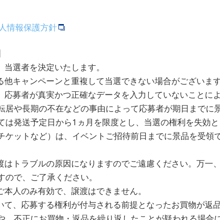
個人情報保護方針
】
え、当選者を決定いたします。
いる他キャンペーンと重複して当選できない場合がございま
て、応募者が真実かつ正確なデータを入力していないことに
転居や長期の不在などの事由によって応募者が期日までに
ては発送予定日から1ヵ月を限度とし、当選の権利を失効と
チケットなど）は、イベントご招待前日までに景品を受領
譲渡はトラブルの原因になりますのでご遠慮ください。万一
すので、ご了承ください。
者ご本人のみ有効で、譲渡はできません。
おいて、応募する権利が付与される前提となったお買物が返
や、不正にお買物・返品を繰り返したことが疑われる場合