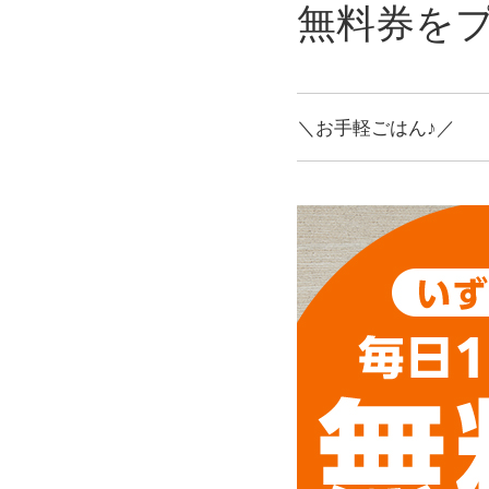
無料券を
＼お手軽ごはん♪／