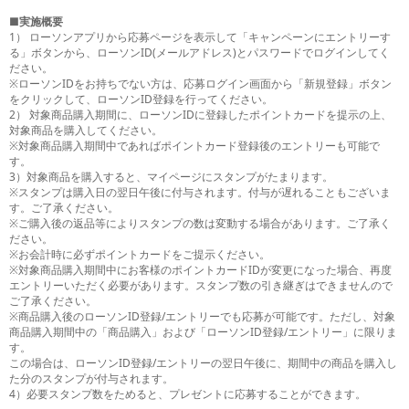
■実施概要
1） ローソンアプリから応募ページを表示して「キャンペーンにエントリーす
る」ボタンから、ローソンID(メールアドレス)とパスワードでログインしてく
ださい。
※ローソンIDをお持ちでない方は、応募ログイン画面から「新規登録」ボタン
をクリックして、ローソンID登録を行ってください。
2） 対象商品購入期間に、ローソンIDに登録したポイントカードを提示の上、
対象商品を購入してください。
※対象商品購入期間中であればポイントカード登録後のエントリーも可能で
す。
3）対象商品を購入すると、マイページにスタンプがたまります。
※スタンプは購入日の翌日午後に付与されます。付与が遅れることもございま
す。ご了承ください。
※ご購入後の返品等によりスタンプの数は変動する場合があります。ご了承く
ださい。
※お会計時に必ずポイントカードをご提示ください。
※対象商品購入期間中にお客様のポイントカードIDが変更になった場合、再度
エントリーいただく必要があります。スタンプ数の引き継ぎはできませんので
ご了承ください。
※商品購入後のローソンID登録/エントリーでも応募が可能です。ただし、対象
商品購入期間中の「商品購入」および「ローソンID登録/エントリー」に限りま
す。
この場合は、ローソンID登録/エントリーの翌日午後に、期間中の商品を購入し
た分のスタンプが付与されます。
4）必要スタンプ数をためると、プレゼントに応募することができます。