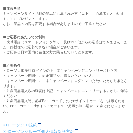
■注意事項
キャンペーンサイト掲載の景品に応募された方（以下、「応募者」といいま
す。）にプレゼントします。
なお、景品の内容は変更する場合がありますのでご了承ください。
■ご応募にあたっての制約
・携帯電話（スマートフォンを除く）及びPHS他からの応募はできません。ま
た一部機種では応募できない場合がございます。
・ご応募は日本国内に在住の方に限らせていただきます。
■応募条件
・ローソンID認証ログインの上、本キャンペーンにエントリーされた方。
・キャンペーン期間中に対象商品をご購入いただいた方。
キャンペーン期間中に、本キャンペーンにログインいただいた方が対象とな
ります。
・対象商品購入数の確認は上記「キャンペーンにエントリーする」からご確認
ください。
・対象商品購入時、必ずPontaカードまたはdポイントカードをご提示くださ
い。Pontaカード、dポイントカードのご提示が無い場合、対象とはなりませ
ん。
>>ローソンID規約
>>ローソングループ個人情報保護方針