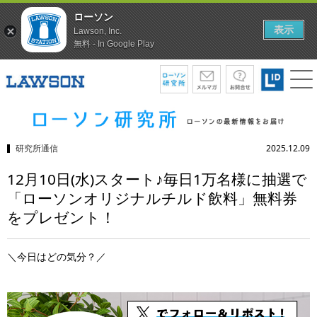
ローソン
表示
Lawson, Inc.
無料 - In Google Play
研究所通信
2025.12.09
12月10日(水)スタート♪毎日1万名様に抽選で
「ローソンオリジナルチルド飲料」無料券
をプレゼント！
＼今日はどの気分？／