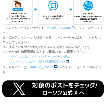
@akiko_lawson
１）ローソン公式Xアカウント「
」をフォローしてく
ださい。
２）公式アカウントから投稿される、キャンペーンの対象ポストをリポ
ストしてください。
３）抽選で対象商品の(お持ち帰り限定)無料引換券が当たります。
４）
あらかじめ応募規約などをご確認の上、ご応募ください。
>>Xインスタントウィンキャンペーン規約
>>ローソングループ個人情報保護方針
@akiko_lawson
５）対象ポストは「
」のタイムラインでご確認くだ
さい。