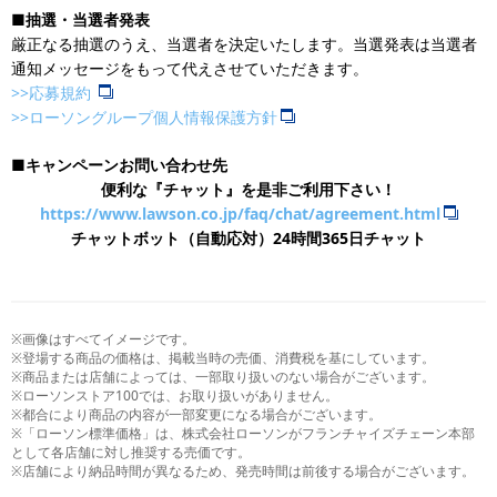
■抽選・当選者発表
厳正なる抽選のうえ、当選者を決定いたします。当選発表は当選者
通知メッセージをもって代えさせていただきます。
>>応募規約
>>ローソングループ個人情報保護方針
■キャンペーンお問い合わせ先
便利な『チャット』を是非ご利用下さい！
https://www.lawson.co.jp/faq/chat/agreement.html
チャットボット（自動応対）24時間365日チャット
※画像はすべてイメージです。
※登場する商品の価格は、掲載当時の売価、消費税を基にしています。
※商品または店舗によっては、一部取り扱いのない場合がございます。
※ローソンストア100では、お取り扱いがありません。
※都合により商品の内容が一部変更になる場合がございます。
※「ローソン標準価格」は、株式会社ローソンがフランチャイズチェーン本部
として各店舗に対し推奨する売価です。
※店舗により納品時間が異なるため、発売時間は前後する場合がございます。