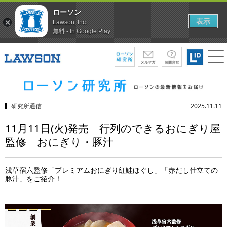
ローソン
表示
Lawson, Inc.
無料 - In Google Play
研究所通信
2025.11.11
11月11日(火)発売 行列のできるおにぎり屋
監修 おにぎり・豚汁
浅草宿六監修「プレミアムおにぎり紅鮭ほぐし」「赤だし仕立ての
豚汁」をご紹介！