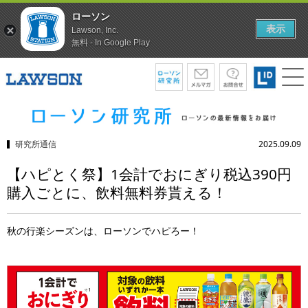
ローソン
表示
Lawson, Inc.
無料 - In Google Play
研究所通信
2025.09.09
【ハピとく祭】1会計でおにぎり税込390円
購入ごとに、飲料無料券貰える！
秋の行楽シーズンは、ローソンでハピろー！