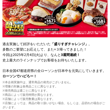
過去実施して好評をいただいた
「盛りすぎチャレンジ」
。
多数のご要望にお応えして、また×３帰ってきました！
今回は2025年2月4日(火)より、なんと
3週間連続！
史上最大のラインナップでお客様をお待ちいたします。
日本全国47都道府県の全ローソンが日本中を元気にしていきます。
ローソンでハピろー！
※本企画実施中は、通常商品の発売がございません。
※増量の対象は各商品ごとに異なります。
※発売商品は週ごとに異なります。
※商品によって販売時間が異なります。
※店舗によって販売数量は異なります。
※店舗によっては、商品の取り扱いがない場合、もしくは、品切れの場合がご
ざいます。