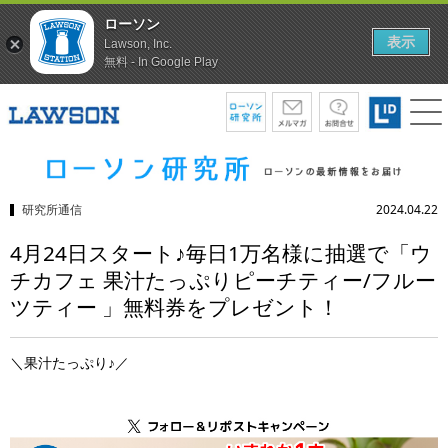
ローソン
表示
Lawson, Inc.
無料 - In Google Play
研究所通信
2024.04.22
4月24日スタート♪毎日1万名様に抽選で「ウ
チカフェ 果汁たっぷりピーチティー/フルー
ツティー 」無料券をプレゼント！
＼果汁たっぷり♪／