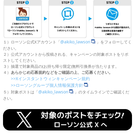
@akiko_lawson
１）ローソン公式Xアカウント「
」をフォローしてく
ださい。
２）公式アカウントから投稿される、キャンペーンの対象ポストをリポ
ストしてください。
３）抽選で対象商品の(お持ち帰り限定)無料引換券が当たります。
４）
あらかじめ応募規約などをご確認の上、ご応募ください。
>>Xインスタントウィンキャンペーン規約
>>ローソングループ個人情報保護方針
@akiko_lawson
５）対象ポストは「
」のタイムラインでご確認くだ
さい。