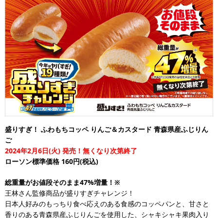
盛りすぎ！ ふわもちコッペ りんご＆カスタード 青森県産ふじりん
ご
2024年2月6日(火) 発売！無くなり次第終了
ローソン標準価格 160円(税込)
総重量がお値段そのまま47%増量！※
王林さん監修商品が盛りすぎチャレンジ！
日本人好みのもっちり食べ応えのある食感のコッペパンと、甘さと
香りのある青森県産ふじりんごを使用した、シャキシャキ果肉入り