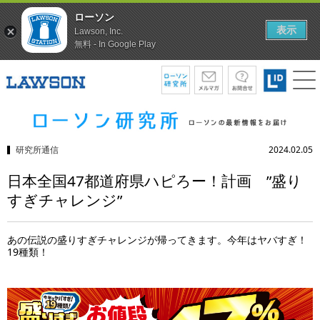
ローソン
表示
Lawson, Inc.
無料 - In Google Play
研究所通信
2024.02.05
日本全国47都道府県ハピろー！計画 ”盛り
すぎチャレンジ”
あの伝説の盛りすぎチャレンジが帰ってきます。今年はヤバすぎ！
19種類！