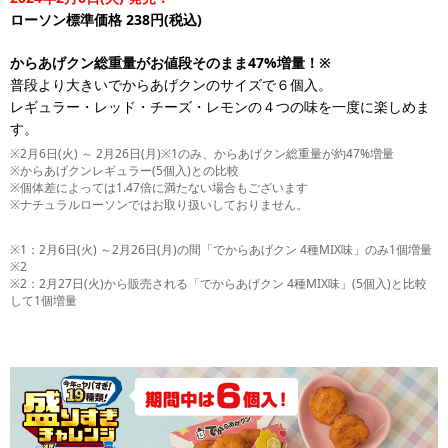
ローソン標準価格 238円(税込)
からあげクン総重量がお値段そのまま47%増量！※
普段より大きいでからあげクンのサイズで６個入。
レギュラー・レッド・チーズ・レモンの４つの味を一度に楽しめま
す。
※2月6日(火) ～ 2月26日(月)※1のみ、からあげクン総重量が約47%増量
※からあげクンレギュラー(5個入)との比較
※個体差によっては1.47倍に満たない場合もございます
※ナチュラルローソンではお取り扱いしておりません。
※1：2月6日(火) ～2月26日(月)の間「でからあげクン 4種MIX味」のみ1個増量
※2
※2：2月27日(火)から販売される「でからあげクン 4種MIX味」(5個入)と比較
して1個増量