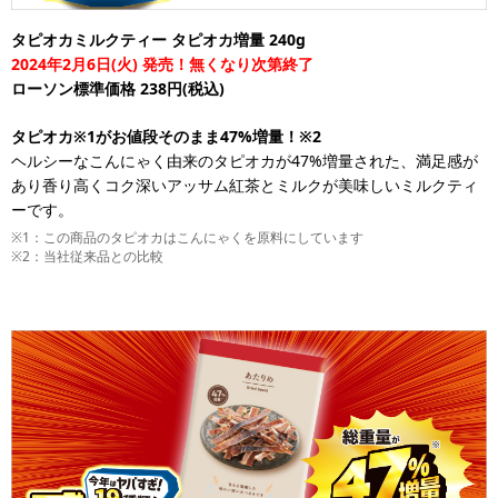
タピオカミルクティー タピオカ増量 240g
2024年2月6日(火) 発売！無くなり次第終了
ローソン標準価格 238円(税込)
タピオカ※1がお値段そのまま47%増量！※2
ヘルシーなこんにゃく由来のタピオカが47%増量された、満足感が
あり香り高くコク深いアッサム紅茶とミルクが美味しいミルクティ
ーです。
※1：この商品のタピオカはこんにゃくを原料にしています
※2：当社従来品との比較