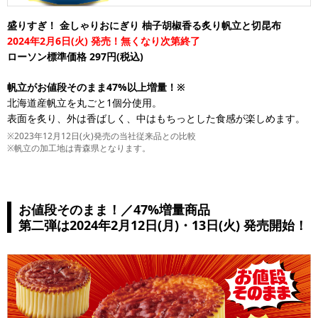
盛りすぎ！ 金しゃりおにぎり 柚子胡椒香る炙り帆立と切昆布
2024年2月6日(火) 発売！無くなり次第終了
ローソン標準価格 297円(税込)
帆立がお値段そのまま47%以上増量！※
北海道産帆立を丸ごと1個分使用。
表面を炙り、外は香ばしく、中はもちっとした食感が楽しめます。
※2023年12月12日(火)発売の当社従来品との比較
※帆立の加工地は青森県となります。
お値段そのまま！／47%増量商品
第二弾は2024年2月12日(月)・13日(火) 発売開始！