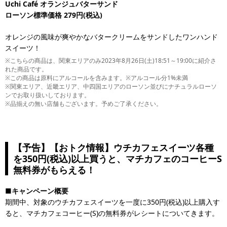
Uchi Café オランジュバターサンド
ローソン標準価格 279円(税込)
オレンジの風味が爽やかなバタークリームをサンドしたワンハンド
スイーツ！
※こちらの商品は、関東エリアのみ2023年8月26日(土)18:51～19:00に紹介さ
れた商品です。
※この商品は原料にアルコールを含みます。※アルコール分1%未満
※関東エリア、近畿エリア、中四国エリアのローソン並びにナチュラルローソ
ンでお取り扱いしております。
※品揃えの無い店舗もございます。予めご了承ください。
【予告】【おトク情報】ウチカフェスイーツ各種
を350円(税込)以上買うと、マチカフェのコーヒーS
無料券がもらえる！
■キャンペーン概要
期間中、対象のウチカフェスイーツを一度に350円(税込)以上購入す
ると、マチカフェコーヒー(S)の無料券がレシートについてきます。