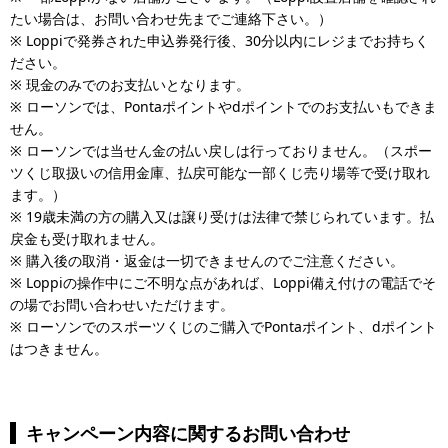
・くじ券の紛失、盗難等で申込番号が分からない場合や、入力され
・無料券は対象商品以外や利用期間外でのご利用はできません。
たい場合は、お問い合わせ先までご連絡下さい。）
た申込番号が間違っていた場合、入力された会員IDが間違っていた
・一部エリアや店舗では商品のお取り扱いがない場合がございま
※ Loppiで発券された申込券発行後、30分以内にレジまでお持ちく
場合は対象外となります。
す。
ださい。
・お支払い後に購入の取り消しをされた場合は対象外です。
・無料券はローソンストア100、その他一部店舗ではご利用いただ
※ 現金のみでのお支払いとなります。
・応募されたメールアドレスを削除、変更された場合は対象外とな
けません。
※ ローソンでは、Pontaポイントやdポイントでのお支払いもできま
ります。
・ローソンの承諾を得ずに営利活動、営業活動、宣伝広告活動に当
せん。
・応募時に発生する接続料・通信料はお客様のご負担となります。
社発行のクーポン券・お買物券等を利用する行為、ならびにローソ
※ ローソンでは当せん金の払い戻しは行っておりません。（スポー
通信の際の接続トラブルにつきましては、責任を負いかねますの
ンのロゴやキャラクター、商品画像を利用する行為を禁じます。
ツくじ取扱いの信用金庫、払戻可能な一部くじ売り場等で受け取れ
で、ご了承ください。
・お客様のご都合による返品、返金はできません。
ます。）
・応募は、パソコン・スマートフォンのみ受け付けとなります。フ
・無料券の転売や換金はできません。
※ 19歳未満の方の購入又は譲り受けは法律で禁じられています。払
ィーチャーフォンでのご応募は受け付けておりません。
・コピー等の偽造・転売などの不正行為があった場合、無料券は無
戻金も受け取れません。
・本キャンペーンの概要、ご注意事項に反する不正な利用(架空、他
効となります。
※ 購入後の取消・返金は一切できませんのでご注意ください。
者へのなりすましなど)があった場合、キャンペーン運営事務局にて
・他のクーポン券等を同一商品で併用することはできません。
※ Loppiの操作中にご不明な点があれば、Loppi備え付けの電話でそ
予告なしにキャンペーン対象外とさせていただく場合がございま
・値引きセールや価格変更による差額返金は致しません。
の場でお問い合わせいただけます。
す。
・無料券は印刷してお持ち頂いてもご利用できない場合がございま
※ ローソンでのスポーツくじのご購入でPontaポイント、dポイント
・応募された合計金額、応募口数についてのお問い合わせは受け付
す。
はつきません。
けておりませんので、ご了承ください。応募後もお客様控は捨てず
に保管いただきますようお願いします。
・景品に関するご質問の受け付けは行っておりません。
・本キャンペーン内容は、予告なく変更または終了する場合がござ
キャンペーン内容に関するお問い合わせ
います。また、本注意事項は、当社の判断により随時変更すること