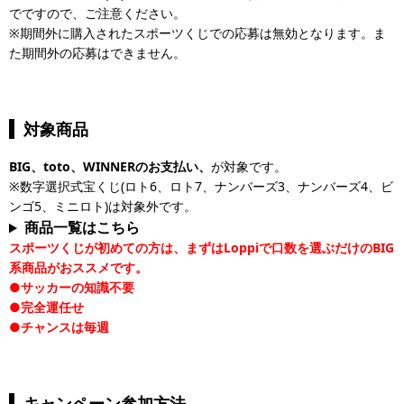
でですので、ご注意ください。
※応募フォームへの入力は、1度にまとめても、複数回に分けても、
※期間外に購入されたスポーツくじでの応募は無効となります。ま
期間中入力いただいた申込券すべての合計金額に対して、1,000円に
た期間外の応募はできません。
つき1応募とします。
※複数回に分けて入力される場合は、メールアドレス、会員IDの入
力が都度必要です。会員IDは同一のものでご応募ください（会員ID
が異なる場合は、期間中の購入金額を合算できません）。
対象商品
※期間中の応募フォームへの入力は、お一人様何回でも可能です。
但し、同じ申込番号で複数回の入力はできません。
BIG、toto、WINNERのお支払い、
が対象です。
※抽選特典は、厳正なる抽選の結果、当せんされた方の会員IDへ9月
※数字選択式宝くじ(ロト6、ロト7、ナンバーズ3、ナンバーズ4、ビ
末頃にポイントを贈呈します。抽選の結果についてはお答えできま
ンゴ5、ミニロト)は対象外です。
せんので、予めご了承ください（贈呈時期は状況により変更になる
商品一覧はこちら
可能性がございます）。
スポーツくじが初めての方は、まずはLoppiで口数を選ぶだけのBIG
※応募状況についてのお問い合わせは受け付けておりませんので、
系商品がおススメです。
ご了承ください。
●サッカーの知識不要
●完全運任せ
●チャンスは毎週
キャンペーン参加方法