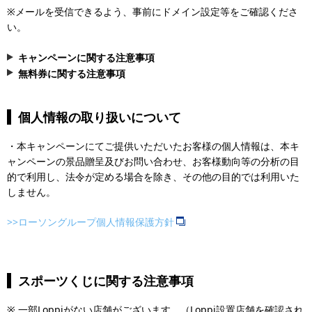
※メールを受信できるよう、事前にドメイン設定等をご確認くださ
い。
キャンペーンに関する注意事項
無料券に関する注意事項
・本キャンペーンは応募が必須です。
・同じ申込番号で複数回の応募はできません。
＜無料券について＞
個人情報の取り扱いについて
・応募フォームへの入力は、1度にまとめても、複数回に分けても、
・この無料券は「お持ち帰り限定」のため、軽減税率対象商品は消
期間中入力いただいた申込券すべての合計金額に対して、1,000円に
費税8％が適用されます。
・本キャンペーンにてご提供いただいたお客様の個人情報は、本キ
つき1応募とします。
イートイン利用時は消費税が10％となり、その分の差額はお客様に
ャンペーンの景品贈呈及びお問い合わせ、お客様動向等の分析の目
・メールアドレス・会員IDを誤って入力された場合は、再度ご応募
お支払い頂きます。
的で利用し、法令が定める場合を除き、その他の目的では利用いた
下さい。
・対象商品が店舗にあるかを事前にご確認ください。
しません。
・1つの申込番号で複数のご応募がある場合は、一番最後に入力され
・一次元バーコードはお客様の責任のうえ保管してください。
た応募を対象とします（メールアドレス、会員IDは一番最後のもの
・万が一無料券を他人が使用された場合でも責任は負いかねますの
>>ローソングループ個人情報保護方針
を有効とします）。
で予めご了承願います。
・同一会員IDで、異なるメールアドレスを登録された場合は一番最
・商品の引き換えはお1人様1回限りとさせていただきます。
後に入力されたメールアドレスを対象とします。
・無料券は1商品につき1枚ご利用いただけます。
・ローソン、ナチュラルローソンのLoppiが対象です。ミニストッ
・無料券はレジご精算前にご提示ください。ご精算終了後にご提示
スポーツくじに関する注意事項
プのLoppi、またLoppi以外のくじ売り場、インターネット等での購
いただいた場合はご利用できません。
入は対象外です。
・無料券はローソンスマホレジでのご利用はできません。
※ 一部Loppiがない店舗がございます。（Loppi設置店舗を確認され