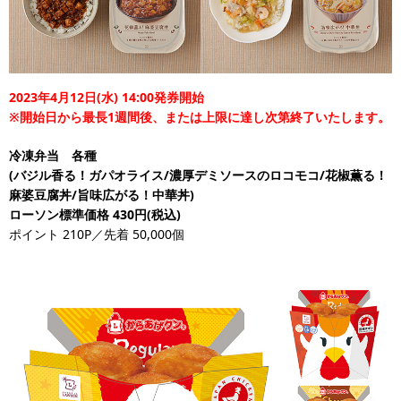
2023年4月12日(水) 14:00発券開始
※開始日から最長1週間後、または上限に達し次第終了いたします。
冷凍弁当 各種
(バジル香る！ガパオライス/濃厚デミソースのロコモコ/花椒薫る！
麻婆豆腐丼/旨味広がる！中華丼)
ローソン標準価格 430円(税込)
ポイント 210P／先着 50,000個