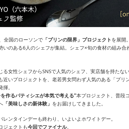
より、全国のローソンで
「プリンの限界」プロジェクト
を展開
勢いのある6人のシェフが集結。シェフ×旬の食材の組み合
じる女性シェフからSNSで人気のシェフ、実店舗を持たな
も近いプロジェクトを、老若男女問わず人気のある「プリ
発揮。
子を作るパティシエが本気で考える”
本プロジェクト、普段
へ
「美味しさの新体験」
をお届けしてきました。
バレンタインデーも終わり、いよいよホワイトデー。
ロジェクトも
今回でファイナル
。