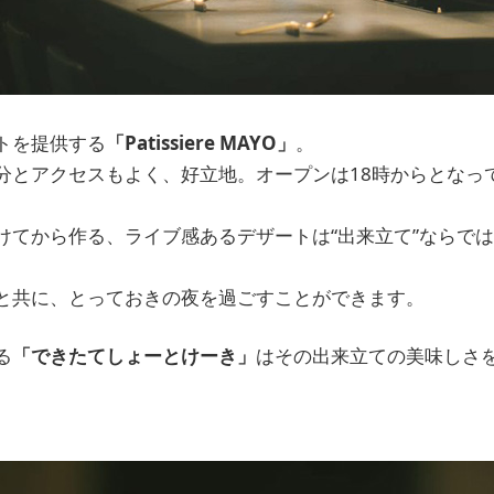
トを提供する
「Patissiere MAYO」
。
分とアクセスもよく、好立地。オープンは18時からとなっ
けてから作る、ライブ感あるデザートは“出来立て”ならで
と共に、とっておきの夜を過ごすことができます。
る
「できたてしょーとけーき」
はその出来立ての美味しさ