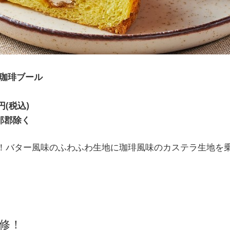
珈琲ブール
円(税込)
那郡除く
！バター風味のふわふわ生地に珈琲風味のカステラ生地を
修！