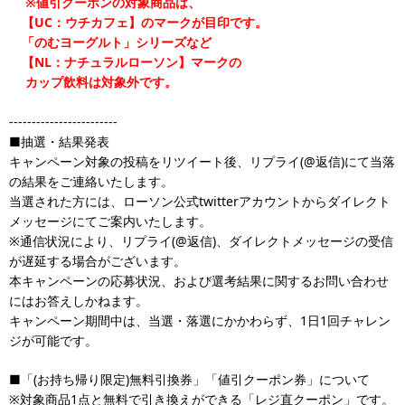
※値引クーポンの対象商品は、
【UC：ウチカフェ】のマークが目印です。
「のむヨーグルト」シリーズなど
【NL：ナチュラルローソン】マークの
カップ飲料は対象外です。
------------------------
■抽選・結果発表
キャンペーン対象の投稿をリツイート後、リプライ(@返信)にて当落
の結果をご連絡いたします。
当選された方には、ローソン公式twitterアカウントからダイレクト
メッセージにてご案内いたします。
※通信状況により、リプライ(@返信)、ダイレクトメッセージの受信
が遅延する場合がございます。
本キャンペーンの応募状況、および選考結果に関するお問い合わせ
にはお答えしかねます。
キャンペーン期間中は、当選・落選にかかわらず、1日1回チャレン
ジが可能です。
■「(お持ち帰り限定)無料引換券」「値引クーポン券」について
※対象商品1点と無料で引き換えができる「レジ直クーポン」です。