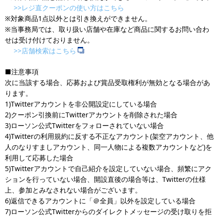
>>レジ直クーポンの使い方はこちら
※対象商品1点以外とは引き換えができません。
※当事務局では、取り扱い店舗や在庫など商品に関するお問い合わ
せは受け付けておりません。
>>店舗検索はこちら
■注意事項
次に当該する場合、応募および賞品受取権利が無効となる場合があ
ります。
1)Twitterアカウントを非公開設定にしている場合
2)クーポン引換前にTwitterアカウントを削除された場合
3)ローソン公式Twitterをフォローされていない場合
4)Twitterの利用規約に反する不正なアカウント(架空アカウント、他
人のなりすましアカウント、同一人物による複数アカウントなど)を
利用して応募した場合
5)Twitterアカウントで自己紹介を設定していない場合、頻繁にアク
ションを行っていない場合、開設直後の場合等は、Twitterの仕様
上、参加とみなされない場合がございます。
6)返信できるアカウントに「＠全員」以外を設定している場合
7)ローソン公式Twitterからのダイレクトメッセージの受け取りを拒