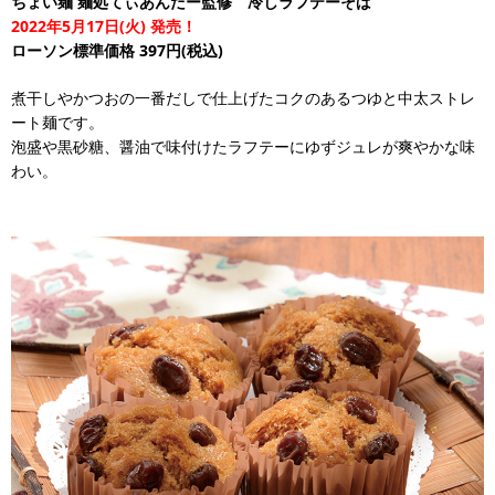
ちょい麺 麺処てぃあんだー監修 冷しラフテーそば
2022年5月17日(火) 発売！
ローソン標準価格 397円(税込)
煮干しやかつおの一番だしで仕上げたコクのあるつゆと中太ストレ
ート麺です。
泡盛や黒砂糖、醤油で味付けたラフテーにゆずジュレが爽やかな味
わい。