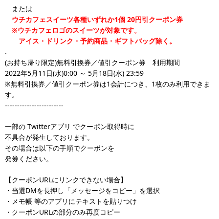
または
ウチカフェスイーツ各種いずれか1個 20円引クーポン券
※ウチカフェロゴのスイーツが対象です。
アイス・ドリンク・予約商品・ギフトバッグ除く。
.
(お持ち帰り限定)無料引換券／値引クーポン券 利用期間
2022年5月11日(水)0:00 ～ 5月18日(水) 23:59
※無料引換券／値引クーポン券は1会計につき、1枚のみ利用できま
す。
------------------------
一部の Twitterアプリ でクーポン取得時に
不具合が発生しております。
その場合は以下の手順でクーポンを
発券ください。
【クーポンURLにリンクできない場合】
・当選DMを長押し「メッセージをコピー」を選択
・メモ帳 等のアプリにテキストを貼りつけ
・クーポンURLの部分のみ再度コピー