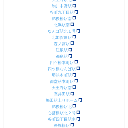
駒川中野駅
谷町九丁目駅
肥後橋駅南
北浜駅南
なんば駅北１号
北加賀屋駅
森ノ宮駅
江坂駅
都島駅
四ツ橋本町駅
四ツ橋なんば駅
堺筋本町駅
御堂筋本町駅
天王寺駅南
高井田駅
梅田駅上りホーム
肥後橋駅北
心斎橋駅北２号
谷町四丁目駅南
長堀橋駅