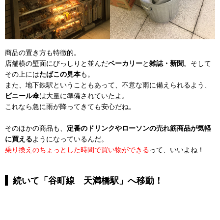
商品の置き方も特徴的。
店舗横の壁面にびっしりと並んだ
ベーカリー
と
雑誌・新聞
。そして
その上には
たばこの見本
も。
また、地下鉄駅ということもあって、不意な雨に備えられるよう、
ビニール傘
は大量に準備されていたよ。
これなら急に雨が降ってきても安心だね。
そのほかの商品も、
定番のドリンクやローソンの売れ筋商品が気軽
に買える
ようになっているんだ。
乗り換えのちょっとした時間で買い物ができる
って、いいよね！
続いて「谷町線 天満橋駅」へ移動！