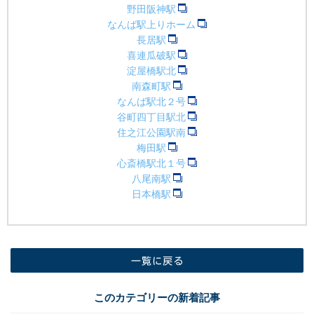
野田阪神駅
なんば駅上りホーム
長居駅
喜連瓜破駅
淀屋橋駅北
南森町駅
なんば駅北２号
谷町四丁目駅北
住之江公園駅南
梅田駅
心斎橋駅北１号
八尾南駅
日本橋駅
一覧に戻る
このカテゴリーの新着記事