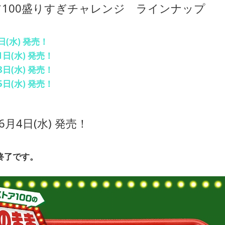
100盛りすぎチャレンジ ラインナップ
日(水) 発売！
1日(水) 発売！
ウインナー）
8日(水) 発売！
た焼豚おにぎり
イ＆鶏もも唐揚弁当
5日(水) 発売！
かつ&玉子焼きサンド
り具しっかり和風ツナマヨ
キンカツ弁当
国産野菜入りビーフカレー 3個入
ンド
おにぎり
のり磯辺揚）
6月4日(水) 発売！
ぶあんツイスト ３本入
ンナーパン 粒マスタード
ごサンド
ンバーグおにぎり
ールケーキ ５枚入
 チョコチップ入り ５個入
ール
ごサンド
い 50%増量 53g
ラン
ナツ クリーム ３個入
ンチカツロール
終了です。
50%増量 98g
タードパイ
ルーラー チョコ・いちごチョコ・チョコ 3個入
10g
ミス
％増量 113g