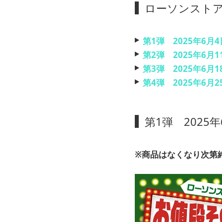
ローソンストア
第1弾 2025年6月4
第2弾 2025年6月1
盛りすぎ！だけ弁当（
第3弾 2025年6月1
盛りすぎ！直火で炙っ
盛りすぎ！白身魚フラ
第4弾 2025年6月2
盛りすぎ！ロースとん
盛りすぎ！直巻おにぎ
盛りすぎ！自慢のWチ
盛りすぎ！カレーパン
盛りすぎ！オムそばサ
盛りすぎ！鶏唐揚マヨ
盛りすぎ！だけ弁当（
第1弾 2025年
盛りすぎ！たっぷりつ
盛りすぎ！ロングウイ
盛りすぎ！ポテトたま
盛りすぎ！てりマヨハ
盛りすぎ！切れてるロ
盛りすぎ！もっちパン
盛りすぎ！ハムカツロ
盛りすぎ！ツナ＆たま
ぶっかけ韓国のりせんべ
盛りすぎ！プチモンブ
盛りすぎ！もっちドー
盛りすぎ！キャベツメ
※商品はなくなり次第
ミックスセレクション 
盛りすぎ！エッグカス
盛りすぎ！フレンチク
むき甘栗 50％増量 1
盛りすぎ！プチティラ
ひとくち歌舞伎揚 50