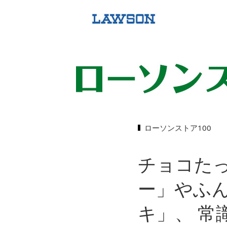
ローソンストア100
チョコた
ー」やふ
キ」、 常