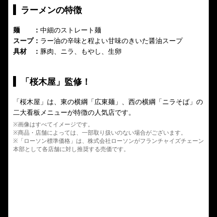
ラーメンの特徴
麺 ：
中細のストレート麺
スープ：
ラー油の辛味と程よい甘味のきいた醤油スープ
具材 ：
豚肉、ニラ、もやし、生卵
「桜木屋」監修！
「桜木屋」は、東の横綱「広東麺」、西の横綱「ニラそば」の
二大看板メニューが特徴の人気店です。
※画像はすべてイメージです。
※商品・店舗によっては、一部取り扱いのない場合がございます。
※「ローソン標準価格」は、株式会社ローソンがフランチャイズチェーン
本部として各店舗に対し推奨する売価です。