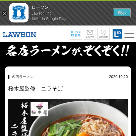
ローソン
表示
Lawson, Inc.
無料 - In Google Play
名店ラーメン
2020.10.20
桜木屋監修 ニラそば