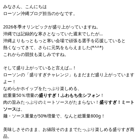
みなさん、こんにちは
ローソン沖縄ブログ担当のかなです。
2026冬季オリンピックが盛り上がっていますね。
沖縄では記録的な寒さとなっていた週末でしたが…
沖縄よりもっともっと寒い会場で頑張る選手を応援していると
熱くなってきて、さらに元気をもらえました(*^^*)
これからの競技も楽しみですね。
そして盛り上がっていると言えば…！
ローソンの「盛りすぎチャレンジ」もまだまだ盛り上がっています
よー！
なめらかホイップをたっぷり楽しめる、
総重量50％増量の
盛りすぎ！ふわもち生シフォン
！
肉の旨みたっぷりのミートソースがたまらない！
盛りすぎ！ミート
ソース
は、
麺・ソース重量が50%増量で、なんと総重量800g！
美味しさそのまま、お値段そのままでたっぷり楽しめる盛りすぎ商
品。