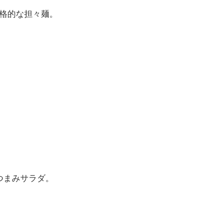
格的な担々麺。
つまみサラダ。