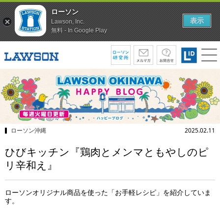
ローソン
表示
Lawson, Inc.
無料 - In Google Play
ローソン沖縄
2025.02.11
ひびキッチン『鶏肉とメンマともやしのピ
リ辛和え』
ローソンオリジナル商品を使った「お手軽レシピ」を紹介していま
す。