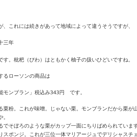
が、これには続きがあって地域によって違うそうですが、
十三年
です。枇杷（びわ）はともかく柚子の扱いひどいですね。
するローソンの商品は
能モンブラン」税込み343円 です。
る栗粉。これが味噌。じゃない栗。モンブランだから栗が
や。
るでそぼろのような栗がカップ一面にちりばめられていま
りスポンジ。これが三位一体マリアージュでデリシャスチ