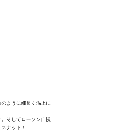
山のように細長く渦上に
す。そしてローソン自慢
ェスナット！