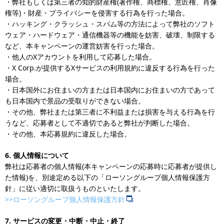
・弊社もしくは第三者の知的財産権(著作権、商標権、意匠権、肖像
権等)・財産・プライバシーを侵害する行為を行った場合。
・ハッキング・クラッシュ・スパム等の方法によって弊社のソフト
ウェア・ハードウェア・通信機器等の機能を妨害、破壊、制限する
など、本キャンペーンの運営妨害を行った場合。
・他人のXアカウントを利用して応募した場合。
・X Corp.が提供するXサービスの利用規約に違反する行為を行った
場合。
・日本国外にお住まいの方または日本国内にお住まいの方であって
も日本国内で景品の受取りができない場合。
・その他、弊社または第三者に不利益または損害を与える行為を行
うなど、応募者として不適切であると弊社が判断した場合。
・その他、本応募規約に違反した場合。
6.
個人情報について
弊社は応募者の個人情報(本キャンペーンの応募時に応募者が提供し
た情報)を、別途定める以下の「ローソングループ個人情報保護方
針」に従い適切に取扱うものといたします。
>>ローソングループ個人情報保護方針
7.
サービスの変更・中断・中止・終了