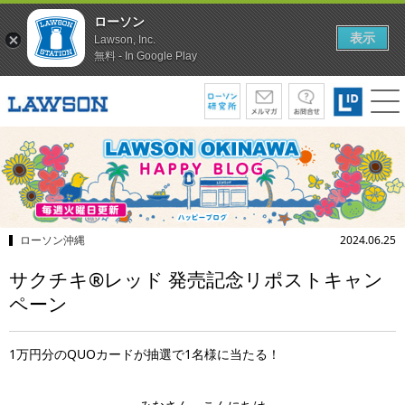
ローソン
表示
Lawson, Inc.
無料 - In Google Play
ローソン沖縄
2024.06.25
サクチキ®レッド 発売記念リポストキャン
ペーン
1万円分のQUOカードが抽選で1名様に当たる！