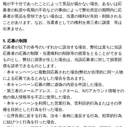
報が不十分であったことによって景品が届かない場合、あるいは応
募者の転居や長期の不在などの事由によって弊社所定の期間内に応
募者が景品を受領できない場合は、当選の権利が失効・削除される
ことがあります。なお、当選者としての権利を第三者に譲渡 等は
出来ません。
5.
応募の制限
応募者が以下の各号のいずれかに該当する場合、弊社は直ちに当該
応募者の応募の制限・当選権利の削除等の措置をとることができる
ものとし、弊社に損害が生じた場合は、当該応募者に対して損害賠
償を請求できるものとします。
・本キャンペーンに複数回応募された場合(弊社が合理的に同一人物
による応募であるとみなした場合を含みます)。
・本キャンペーン応募の際に虚偽の内容を申請した場合。
・第三者のメールアドレス、ニックネーム、Xのアカウント情報その
他の個人情報等を不正に使用した場合。
・本キャンペーンを利用した営業行為、営利目的行為またはその準
備を目的とした行為を行った場合。
・公序良俗に反する行為、法令・条例に違反する行為、犯罪的行為
に結びつく行為を行った場合。