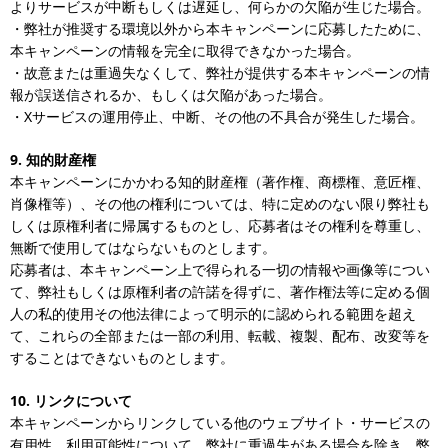
よりサービスが中断もしくは遅延し、何らかの欠陥が生じた場合。
・弊社が推奨する環境以外から本キャンペーンに応募したために、
本キャンペーンの情報を完全に取得できなかった場合。
・故意または重過失なくして、弊社が提供する本キャンペーンの情
報が誤送信されるか、もしくは欠陥があった場合。
・Xサービスの運用停止、中断、その他の不具合が発生した場合。
9.
知的財産権
本キャンペーンにかかわる知的財産権（著作権、商標権、意匠権、
肖像権等）、その他の権利については、特に定めのない限り弊社も
しくは原権利者に帰属するものとし、応募者はその権利を尊重し、
無断で使用してはならないものとします。
応募者は、本キャンペーン上で得られる一切の情報や画像等につい
て、弊社もしくは原権利者の許諾を得ずに、著作権法等に定める個
人の私的使用その他法律によって明示的に認められる範囲を超え
て、これらの全部または一部の利用、転載、複製、配布、改変等を
することはできないものとします。
10.
リンクについて
本キャンペーンからリンクしている他のウェブサイト・サービスの
有用性、利用可能性について、弊社に重過失がある場合を除き、弊