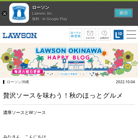
ローソン
表示
Lawson, Inc.
無料 - In Google Play
ローソン沖縄
2022.10.04
贅沢ソースを味わう！秋のほっとグルメ
濃厚ソースとWソース
みなさん、こんにちは