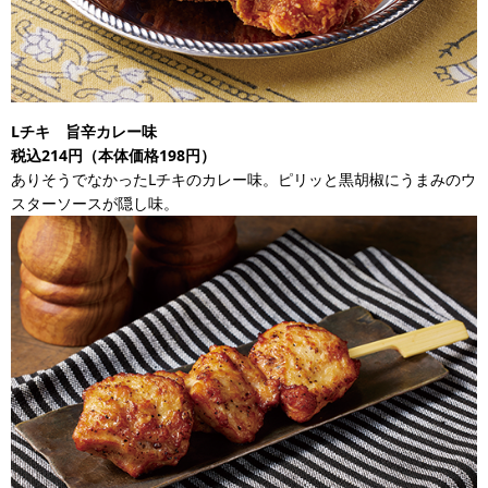
Lチキ 旨辛カレー味
税込214円（本体価格198円）
ありそうでなかったLチキのカレー味。ピリッと黒胡椒にうまみのウ
スターソースが隠し味。