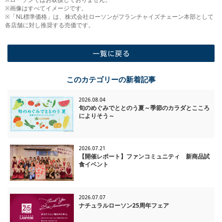
※画像はすべてイメージです。
※「NL標準価格」は、株式会社ローソンがフランチャイズチェーン本部として
各店舗に対し推奨する売価です。
一覧に戻る
このカテゴリーの新着記事
2026.08.04
旬のめぐみでととのう夏～季節のカラダとこころ
によりそう～
2026.07.21
【開催レポート】ファンコミュニティ 新商品試
食イベント
2026.07.07
ナチュラルローソン25周年フェア