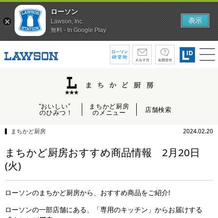
ローソン
表示
Lawson, Inc.
無料 - In Google Play
“おいしい”
まちかど厨房
店舗検索
のひみつ！
のメニュー
まちかど厨房
2024.02.20
まちかど厨房おすすめ商品情報 2月20日
(火)
ローソンのまちかど厨房から、おすすめ商品をご紹介!
ローソンの一部店舗にある、「専用のキッチン」からお届けする