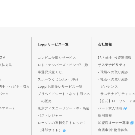
Loppiサービス一覧
会社情報
TM
コンビニ受取りサービス
IR / 株主･投資家情報
支払方法
ロト・ナンバーズ・ビンゴ5（数
サステナビリティ
字選択式宝くじ）
- 環境への取り組み
付
スポーツくじ(toto・BIG)
- 社会への取り組み
切手・ハガキ・収入
Loppiお取扱いサービス一覧
- ガバナンス
パック
プリペイドシート・ネット用マネ
- サステナビリティニ
ス
ーの販売
【公式】ローソン ア
子マネー）
東京ディズニーリゾート®・高速
パート求人情報
バス・レジャー
採用情報
ローソンの運転免許トロッカ！
加盟店オーナー募集
（外部サイト）
出店事例･物件募集