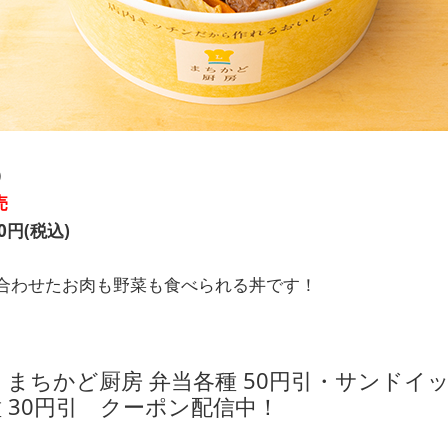
）
売
円(税込)
合わせたお肉も野菜も食べられる丼です！
 まちかど厨房 弁当各種 50円引・サンドイ
 30円引 クーポン配信中！