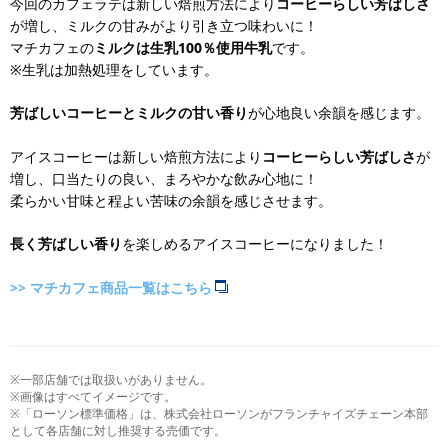
今回のカフェラテは新しい焙煎方法により
コーヒーらしい芳ばしさ
が増し、ミルクの甘みがより引き立つ味わいに！
マチカフェの
ミルクは生乳100％使用牛乳
です。
※生乳は加熱処理をしています。
芳ばしいコーヒーとミルクの甘い香り
が心地良い余韻を感じます。
アイスコーヒーは新しい焙煎方法により
コーヒーらしい芳ばしさ
が
増し、口当たりの良い、まろやかな飲み心地に！
柔らかい甘味と程よい苦味の余韻を感じさせます。
長く芳ばしい香り
を楽しめるアイスコーヒーになりました！
>> マチカフェ商品一覧はこちら
※一部店舗では取扱いがありません。
※画像はすべてイメージです。
※「ローソン標準価格」は、株式会社ローソンがフランチャイズチェーン本部
として各店舗に対し推奨する売価です。