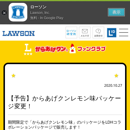
ローソン
表示
Lawson, Inc.
無料 - In Google Play
ニュース
2020.10.27
【予告】からあげクンレモン味パッケー
ジ変更！
期間限定で「からあげクンレモン味」のパッケージをLDHコラ
ボレーションパッケージで販売します！