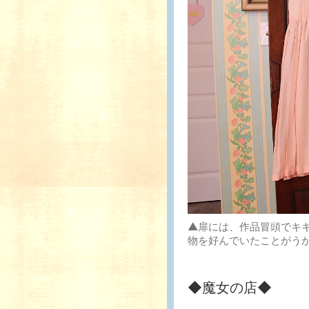
▲扉には、作品冒頭でキ
物を好んでいたことがう
◆魔女の店◆