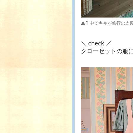
▲作中でキキが修行の支
＼ check ／
クローゼットの服