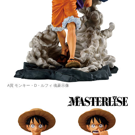
A賞 モンキー・D・ルフィ 魂豪示像