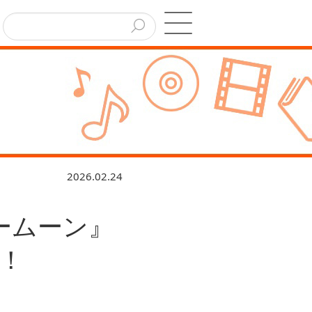
2026.02.24
ームーン』
！