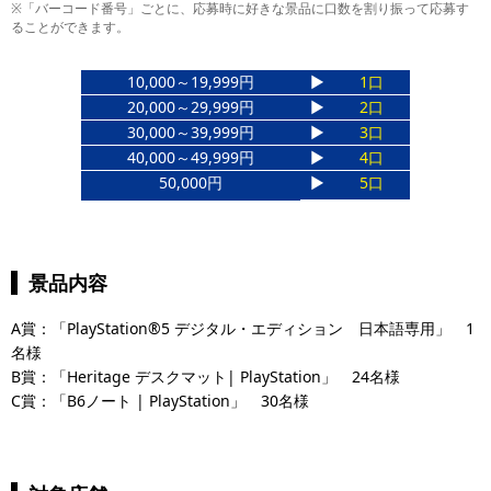
※「バーコード番号」ごとに、応募時に好きな景品に口数を割り振って応募す
ることができます。
10,000～19,999円
▶
1口
20,000～29,999円
▶
2口
30,000～39,999円
▶
3口
40,000～49,999円
▶
4口
50,000円
▶
5口
景品内容
A賞：「PlayStation®5 デジタル・エディション 日本語専用」 1
名様
B賞：「Heritage デスクマット| PlayStation」 24名様
C賞：「B6ノート | PlayStation」 30名様