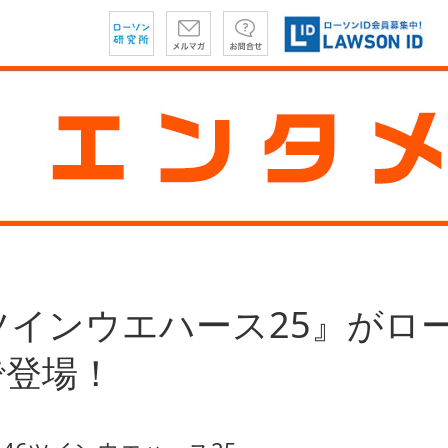
ツインウエハース25』がロ
で登場！