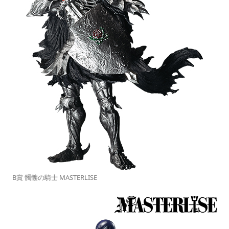
B賞 髑髏の騎士 MASTERLISE