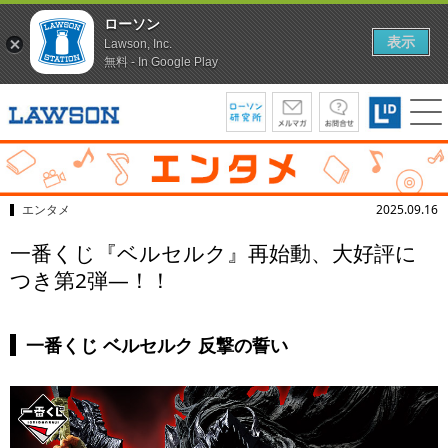
ローソン
表示
Lawson, Inc.
無料 - In Google Play
エンタメ
2025.09.16
一番くじ『ベルセルク』再始動、大好評に
つき第2弾―！！
一番くじ ベルセルク 反撃の誓い