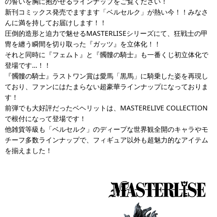
の誓いを胸に抱かせるラインナップをご覧ください！
新刊コミックス発売でますます「ベルセルク」が熱い今！！みなさ
んに満を持してお届けします！！
圧倒的造形と迫力で魅せるMASTERLISEシリーズにて、狂戦士の甲
冑を纏う瞬間を切り取った『ガッツ』を立体化！！
それと同時に『フェムト』と『髑髏の騎士』も一番くじ初立体化で
登場です…！！
『髑髏の騎士』ラストワン賞は愛馬「黒馬」に騎乗した姿を再現し
ており、ファンにはたまらない超豪華ラインナップになっておりま
す！
前弾でも大好評だったベヘリットは、MASTERELIVE COLLECTION
で根付になって登場です！
他雑貨等級も「ベルセルク」のディープな世界観全開のキャラやモ
チーフ多数ラインナップで、フィギュア以外も超魅力的なアイテム
を揃えました！