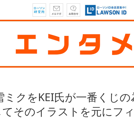
度雪ミクをKEI氏が一番くじ
してそのイラストを元にフ