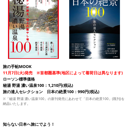
旅の手帖MOOK
11月7日(火)発売 ※首都圏基準(地区によって着荷日は異なります)
ローソン標準価格
秘湯 野湯 濃い温泉100：1,210円(税込)
旅の達人セレクション 日本の絶景100：990円(税込)
※「秘湯 野湯 濃い温泉100」の新刊発売にあわせて「日本の絶景100」(既刊)を
納品いたします。
知らない日本へ旅にでよう！