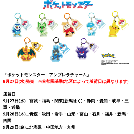
『ポケットモンスター アンブレラチャーム』
9月27日(水)発売 ※首都圏基準(地区によって着荷日は異なります)
店着日
9月27日(水)…宮城・福島・関東(新潟除く)・静岡・愛知・岐阜・三
重・近畿
9月28日(木)…青森・秋田・岩手・山形・富山・石川・福井・新潟・
四国
9月29日(金)…北海道・中国地方・九州