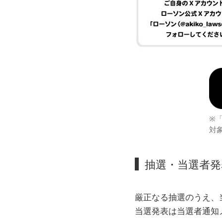
※
対
抽選・当選者発
厳正なる抽選のうえ、
当選発表は当選者通知