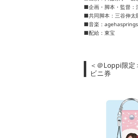
■企画・脚本・監督：
■共同脚本：三谷伸
■音楽：agehasprings
■配給：東宝
＜＠Loppi
ビニ券