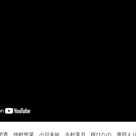
悠貴 仲村悠菜 小川未祐 今村美月 桜ひなの 唐田え