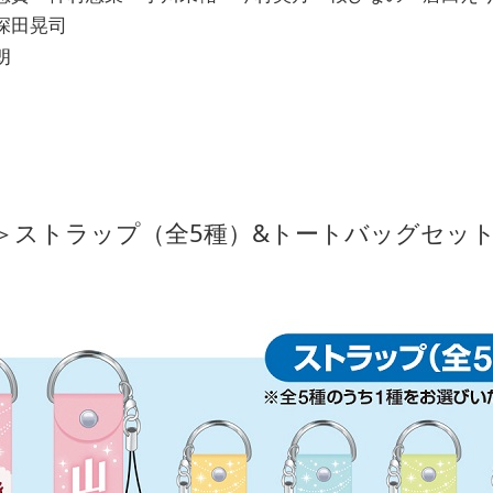
深田晃司
太朗
限定＞ストラップ（全5種）&トートバッグセッ