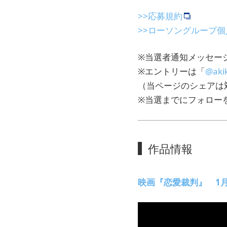
>>応募規約
>>ローソングループ
※当選者通知メッセージ
※エントリーは「
@aki
（当ページのシェアは
※当選までにフォロー
作品情報
映画『恋愛裁判』 1月