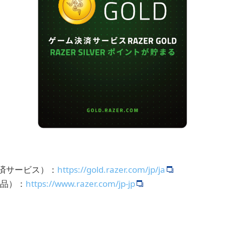
ム決済サービス）：
https://gold.razer.com/jp/ja
r製品）：
https://www.razer.com/jp-jp