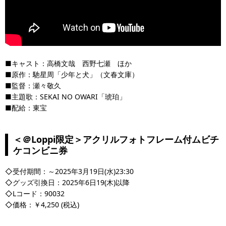
■キャスト：高橋文哉 西野七瀬 ほか
■原作：馳星周「少年と犬」（文春文庫）
■監督：瀬々敬久
■主題歌：SEKAI NO OWARI「琥珀」
■配給：東宝
＜＠Loppi限定＞アクリルフォトフレーム付ムビチ
ケコンビニ券
◇受付期間：～2025年3月19日(水)23:30
◇グッズ引換日：2025年6日19(木)以降
◇Lコード：90032
◇価格：￥4,250 (税込)