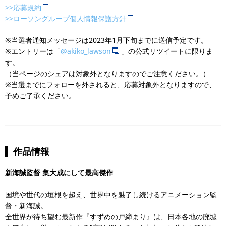
>>応募規約
>>ローソングループ個人情報保護方針
※当選者通知メッセージは2023年1月下旬までに送信予定です。
※エントリーは「
@akiko_lawson
」の公式リツイートに限りま
す。
（当ページのシェアは対象外となりますのでご注意ください。）
※当選までにフォローを外されると、応募対象外となりますので、
予めご了承ください。
作品情報
新海誠監督 集大成にして最高傑作
国境や世代の垣根を超え、世界中を魅了し続けるアニメーション監
督・新海誠。
全世界が待ち望む最新作『すずめの戸締まり』は、日本各地の廃墟