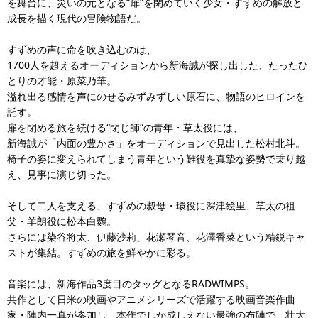
を舞台に、災いの元となる”扉”を閉めていく少女・すずめの解放と
成長を描く現代の冒険物語だ。
すずめの声に命を吹き込むのは、
1700人を超えるオーディションから新海誠が探し出した、たったひ
とりの才能・原菜乃華。
溢れ出る感情を声にのせるみずみずしい原石に、物語のヒロインを
託す。
扉を閉める旅を続ける“閉じ師”の青年・草太役には、
新海誠が「内面の豊かさ」をオーディションで見出した松村北斗。
椅子の姿に変えられてしまう青年という難役を真摯な姿勢で乗り越
え、見事に演じ切った。
そして二人を支える、すずめの叔母・環役に深津絵里、草太の祖
父・羊朗役に松本白鸚。
さらには染谷将太、伊藤沙莉、花瀬琴音、花澤香菜という精鋭キャ
ストが集結。すずめの旅を鮮やかに彩る。
音楽には、新海作品3度目のタッグとなるRADWIMPS。
共作として日米の映画やアニメシリーズで活躍する映画音楽作曲
家・陣内一真が参加し、本作でしか成しえない最強の布陣で、壮大