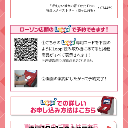
「冴えない彼女の育てかた Fine」
：074459
等身大タペストリー（霞ヶ丘詩羽）