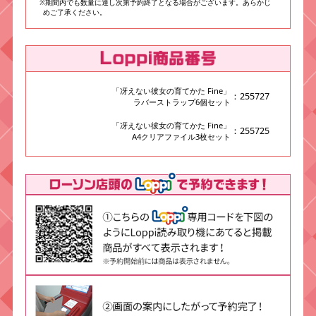
※期間内でも数量に達し次第予約終了となる場合がございます。あらかじ
めご了承ください。
「冴えない彼女の育てかた Fine」
：255727
ラバーストラップ6個セット
「冴えない彼女の育てかた Fine」
：255725
A4クリアファイル3枚セット