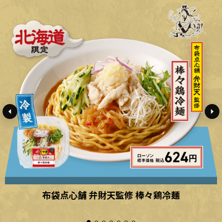
布袋点心舗 弁財天監修 棒々鶏冷麺