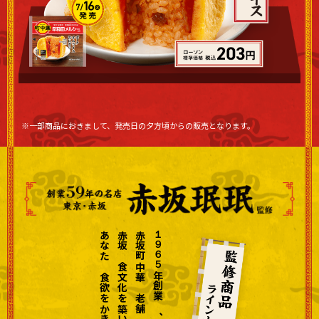
※一部商品におきまして、発売日の夕方頃からの販売となります。
赤坂町中華の老舗「赤坂珉珉」。
１
９
６
５
年創業の、