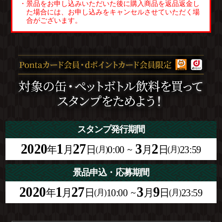
・景品をお申し込みいただいた後に購入商品を返品返金し
た場合には、お申し込みをキャンセルさせていただく場
合がございます。
スタンプ発行期間
2020
1
27
3
2
年
月
日
0:00
月
日
23:59
(月)
～
(月)
景品申込・応募期間
2020
1
27
3
9
年
月
日
10:00
月
日
23:59
(月)
～
(月)