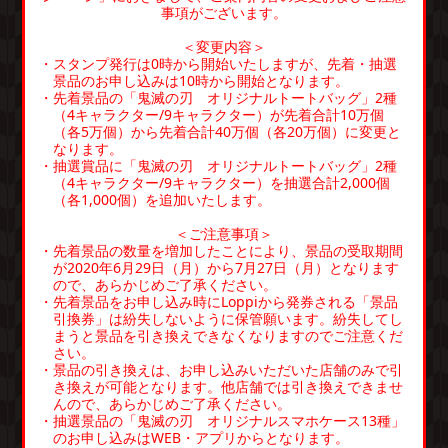
事項がございます。
＜変更内容＞
・スタンプ発行は0時から開始いたしますが、先着・抽選
景品のお申し込みは10時から開始となります。
・先着景品の「鬼滅の刃 オリジナルトートバッグ」2種
（4キャラクター/9キャラクター）が先着合計10万個
（各5万個）から先着合計40万個（各20万個）に変更と
なります。
・抽選賞品に「鬼滅の刃 オリジナルトートバッグ」2種
（4キャラクター/9キャラクター）を抽選合計2,000個
（各1,000個）を追加いたします。
＜ご注意事項＞
・先着景品の数量を増加したことにより、景品の受取期間
が2020年6月29日（月）から7月27日（月）となります
ので、あらかじめご了承ください。
・先着景品をお申し込み時にLoppiから発券される「景品
引換券」は紛失しないように保管願います。紛失してし
まうと景品を引き換えできなくなりますのでご注意くだ
さい。
・景品の引き換えは、お申し込みいただいた店舗のみで引
き換えが可能となります。他店舗では引き換えできませ
んので、あらかじめご了承ください。
・抽選景品の「鬼滅の刃 オリジナルスマホケース13種」
のお申し込みはWEB・アプリからとなります。