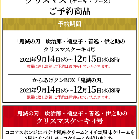
（ケーキ・フーズ）
ご予約商品
予約期間
「鬼滅の刃」炭治郎・
禰
豆子・善逸・伊之助の
クリスマスケーキ 4号
9
14
12
15
2021年
月
日
〜
月
日
18時
(火)
(水)
数量に達し次第､ご予約は締切らせていただきます。
からあげクンBOX「鬼滅の刃」
9
14
12
15
2021年
月
日
〜
月
日
18時
(火)
(水)
数量に達し次第､ご予約は締切らせていただきます。
「鬼滅の刃」炭治郎・
禰
豆子・善逸・伊之助の
クリスマスケーキ 4号