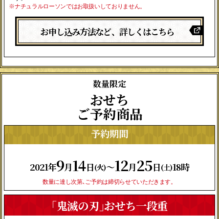
※ナチュラルローソンではお取扱いしておりません。
お申し込み方法など、詳しくはこちら
数量限定
おせち
ご予約商品
予約期間
9
14
12
25
2021年
月
日
〜
月
日
18時
(火)
(土)
数量に達し次第､ご予約は締切らせていただきます。
｢鬼滅の刃｣おせち一段重