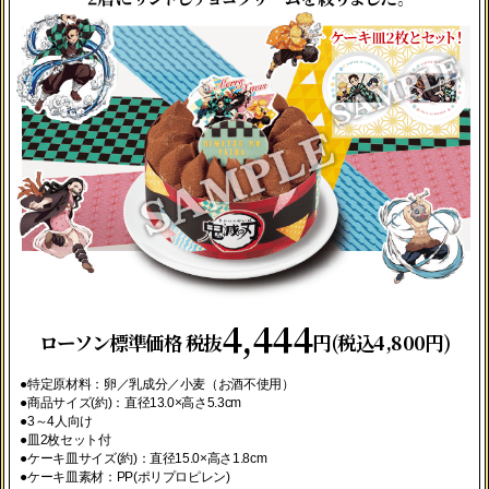
4,444
ローソン標準価格 税抜
円(税込4,800円)
●特定原材料：卵／乳成分／小麦（お酒不使用）
●商品サイズ(約)：直径13.0×高さ5.3cm
●3～4人向け
●皿2枚セット付
●ケーキ皿サイズ(約)：直径15.0×高さ1.8cm
●ケーキ皿素材：PP(ポリプロピレン)