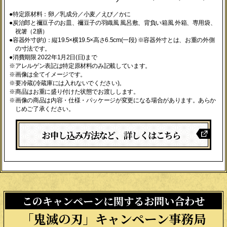
●特定原材料：卵／乳成分／小麦／えび／かに
●炭治郎と禰󠄀豆子のお皿、禰󠄀豆子の羽織風 風呂敷、背負い箱風 外箱、専用袋、
祝箸（2膳）
●容器外寸(約)：縦19.5×横19.5×高さ6.5cm(一段) ※容器外寸とは、お重の外側
の寸法です。
●消費期限 2022年1月2日(日)まで
※アレルゲン表記は特定原材料のみ記載しています。
※画像は全てイメージです。
※要冷蔵(冷蔵庫には入れないでください)。
※商品はお重に盛り付けた状態でお渡しします。
※画像の商品は内容・仕様・パッケージが変更になる場合があります。あらか
じめご了承ください。
お申し込み方法など、詳しくはこちら
このキャンペーンに関するお問い合わせ
「鬼滅の刃」キャンペーン事務局