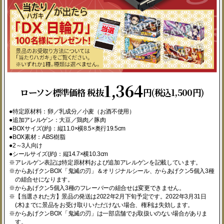
1,364
ローソン標準価格 税抜
円(税込1,500円)
●特定原材料：卵／乳成分／小麦（お酒不使用）
●追加アレルゲン：大豆／鶏肉／豚肉
●BOXサイズ(約)：縦11.0×横8.5×奥行19.5cm
●BOX素材：ABS樹脂
●2～3人向け
●シールサイズ(約)：縦14.7×横10.3cm
※アレルゲン表記は特定原材料および追加アレルゲンを記載しています。
※からあげクンBOX「鬼滅の刃」＆オリジナルシール、からあげクン5個入3種
の組合せになります。
※からあげクン5個入3種のフレーバーの組合せは変更できません。
※【当選された方】景品の発送は2022年2月下旬予定です。2022年3月31日
(木)までに景品をお受け取りいただけない場合、権利は失効します。
※からあげクンBOX「鬼滅の刃」は一部店舗でお取扱いのない場合がありま
す。